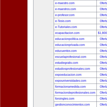
e-maestro.com
Ofert
e-maestros.com
Ofert
e-profesor.com
Ofert
e-Tesis.com
Ofert
e-Tutoriales.com
Ofert
ecapacitacion.com
$1,80
educacionpolitica.com
Ofert
educacionprivada.com
Ofert
educuentos.com
Ofert
escuelaprofesional.com
Ofert
estudiegratis.com
Ofert
estudiosprofesionales.com
Ofert
expoeducacion.com
Ofert
expouniversidades.com
Ofert
formacionamedida.com
Ofert
formaciondeprofesionales.com
Ofert
foroingles.com
Ofert
gestionconocimientos.com
Ofert