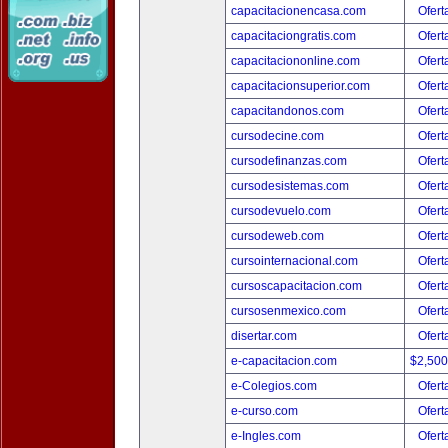
capacitacionencasa.com
Ofert
capacitaciongratis.com
Ofert
capacitaciononline.com
Ofert
capacitacionsuperior.com
Ofert
capacitandonos.com
Ofert
cursodecine.com
Ofert
cursodefinanzas.com
Ofert
cursodesistemas.com
Ofert
cursodevuelo.com
Ofert
cursodeweb.com
Ofert
cursointernacional.com
Ofert
cursoscapacitacion.com
Ofert
cursosenmexico.com
Ofert
disertar.com
Ofert
e-capacitacion.com
$2,50
e-Colegios.com
Ofert
e-curso.com
Ofert
e-Ingles.com
Ofert