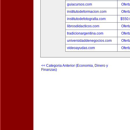
guiacursos.com
Ofert
institutodeformacion.com
Ofert
institutodefotografia.com
$550
librosdidacticos.com
Ofert
tradicionargentina.com
Ofert
universidaddenegocios.com
Ofert
videoayudas.com
Ofert
<< Categoria Anterior (Economia, Dinero y
Finanzas)