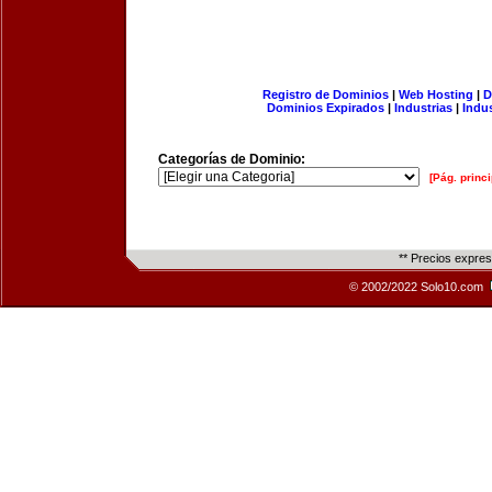
Registro de Dominios
|
Web Hosting
|
D
Dominios Expirados
|
Industrias
|
Indu
Categorías de Dominio:
[Pág. princi
** Precios expre
© 2002/2022 Solo10.com