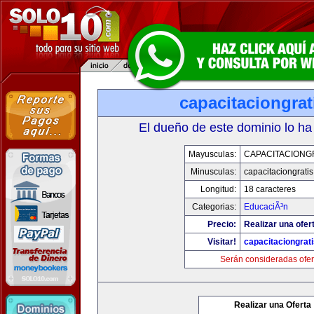
capacitaciongra
El dueño de este dominio lo ha
Mayusculas:
CAPACITACIONG
Minusculas:
capacitaciongrati
Longitud:
18 caracteres
Categorias:
EducaciÃ³n
Precio:
Realizar una ofer
Visitar!
capacitaciongrat
Serán consideradas ofer
Realizar una Oferta