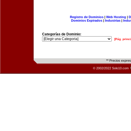
Registro de Dominios
|
Web Hosting
|
D
Dominios Expirados
|
Industrias
|
Indu
Categorías de Dominio:
[Pág. princi
** Precios expre
© 2002/2022 Solo10.com