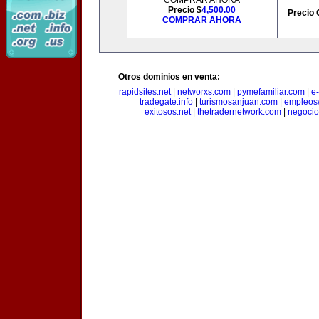
COMPRAR AHORA
Precio $
4,500.00
Precio 
COMPRAR AHORA
Otros dominios en venta:
rapidsites.net
|
networxs.com
|
pymefamiliar.com
|
e
tradegate.info
|
turismosanjuan.com
|
empleos
exitosos.net
|
thetradernetwork.com
|
negocio