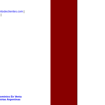
ntodeclientes.com
|
|
ominios En Venta
strias Argentinas