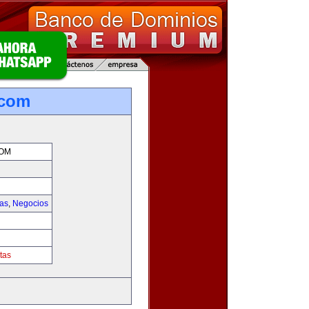
.com
COM
ias
,
Negocios
tas