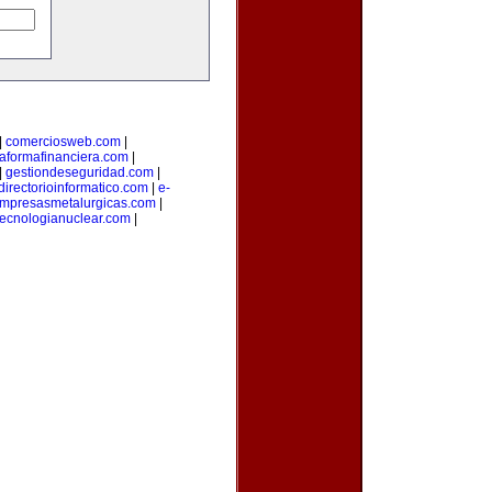
|
comerciosweb.com
|
taformafinanciera.com
|
|
gestiondeseguridad.com
|
directorioinformatico.com
|
e-
mpresasmetalurgicas.com
|
tecnologianuclear.com
|