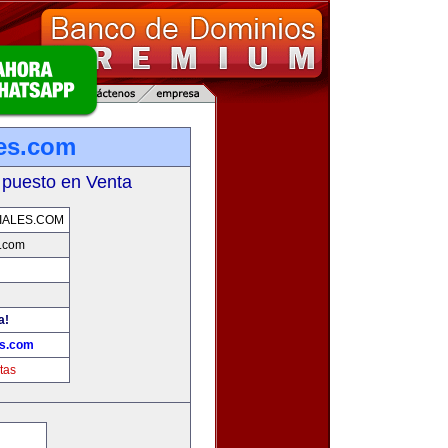
es.com
 puesto en Venta
IALES.COM
s.com
a!
es.com
tas