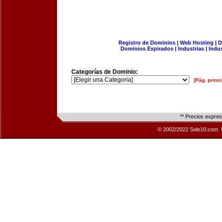
Registro de Dominios
|
Web Hosting
|
D
Dominios Expirados
|
Industrias
|
Indu
Categorías de Dominio:
[Pág. princi
** Precios expre
© 2002/2022 Solo10.com