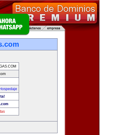
s.com
GAS.COM
.com
 Hospedaje
ta!
s.com
tas