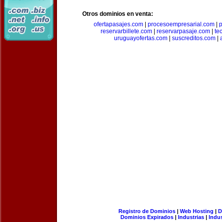
Otros dominios en venta:
ofertapasajes.com
|
procesoempresarial.com
|
p
reservarbillete.com
|
reservarpasaje.com
|
te
uruguayofertas.com
|
suscreditos.com
|
Registro de Dominios
|
Web Hosting
|
D
Dominios Expirados
|
Industrias
|
Indu