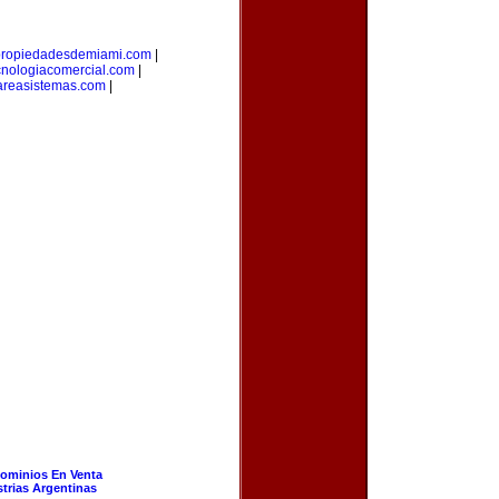
ropiedadesdemiami.com
|
cnologiacomercial.com
|
areasistemas.com
|
ominios En Venta
strias Argentinas