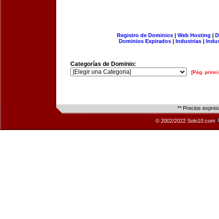
Registro de Dominios
|
Web Hosting
|
D
Dominios Expirados
|
Industrias
|
Indu
Categorías de Dominio:
[Pág. princi
** Precios expre
© 2002/2022 Solo10.com