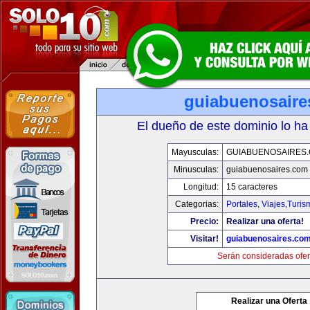
guiabuenosaire
El dueño de este dominio lo ha
Mayusculas:
GUIABUENOSAIRES
Minusculas:
guiabuenosaires.com
Longitud:
15 caracteres
Categorias:
Portales
,
Viajes,Turi
Precio:
Realizar una oferta!
Visitar!
guiabuenosaires.co
Serán consideradas ofer
Realizar una Oferta