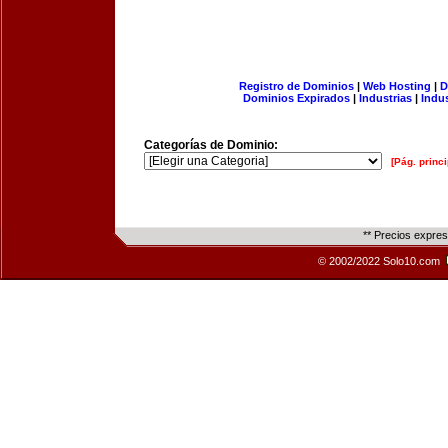
Registro de Dominios
|
Web Hosting
|
D
Dominios Expirados
|
Industrias
|
Indu
Categorías de Dominio:
[Pág. princi
** Precios expre
© 2002/2022 Solo10.com