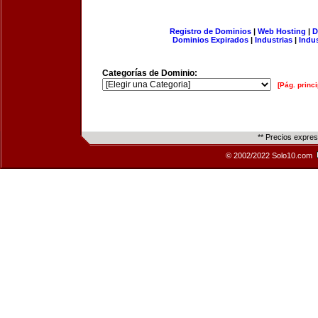
Registro de Dominios
|
Web Hosting
|
D
Dominios Expirados
|
Industrias
|
Indu
Categorías de Dominio:
[Pág. princi
** Precios expre
© 2002/2022 Solo10.com