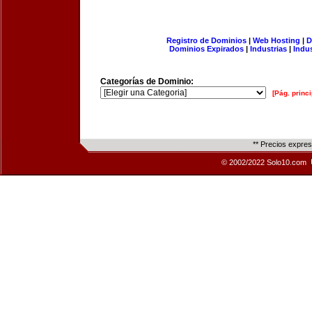
Registro de Dominios
|
Web Hosting
|
D
Dominios Expirados
|
Industrias
|
Indu
Categorías de Dominio:
[Pág. princi
** Precios expre
© 2002/2022 Solo10.com