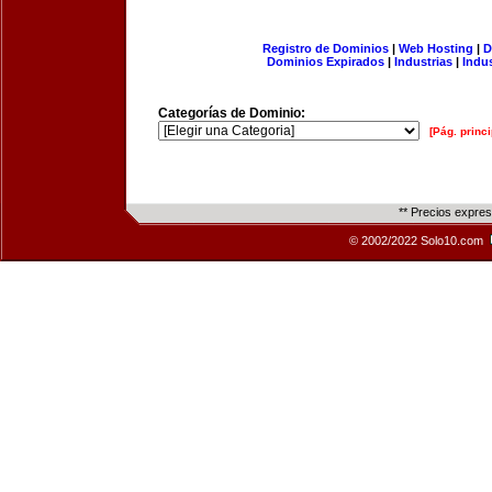
Registro de Dominios
|
Web Hosting
|
D
Dominios Expirados
|
Industrias
|
Indu
Categorías de Dominio:
[Pág. princi
** Precios expre
© 2002/2022 Solo10.com