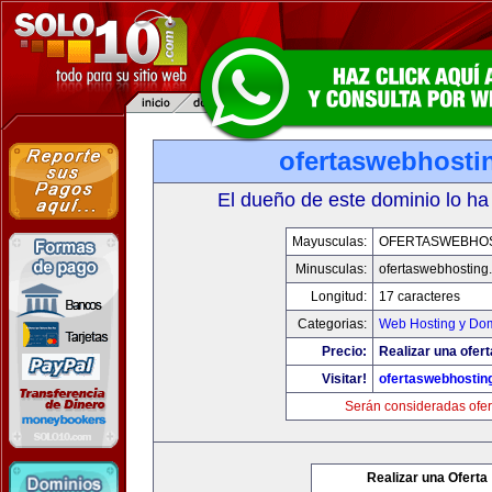
ofertaswebhosti
El dueño de este dominio lo ha
Mayusculas:
OFERTASWEBHO
Minusculas:
ofertaswebhosting
Longitud:
17 caracteres
Categorias:
Web Hosting y Do
Precio:
Realizar una ofert
Visitar!
ofertaswebhostin
Serán consideradas ofer
Realizar una Oferta