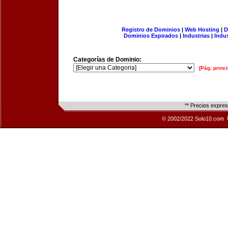
Registro de Dominios
|
Web Hosting
|
D
Dominios Expirados
|
Industrias
|
Indu
Categorías de Dominio:
[Pág. princi
** Precios expre
© 2002/2022 Solo10.com