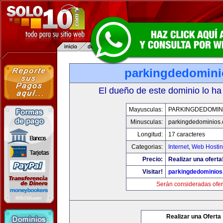
parkingdedomin
El dueño de este dominio lo ha
Mayusculas:
PARKINGDEDOMIN
Minusculas:
parkingdedominios
Longitud:
17 caracteres
Categorias:
Internet
,
Web Hostin
Precio:
Realizar una oferta
Visitar!
parkingdedominio
Serán consideradas ofer
Realizar una Oferta