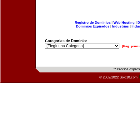
Registro de Dominios
|
Web Hosting
|
D
Dominios Expirados
|
Industrias
|
Indu
Categorías de Dominio:
[Pág. princi
** Precios expre
© 2002/2022 Solo10.com