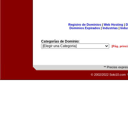
Registro de Dominios
|
Web Hosting
|
D
Dominios Expirados
|
Industrias
|
Indu
Categorías de Dominio:
[Pág. princi
** Precios expre
© 2002/2022 Solo10.com