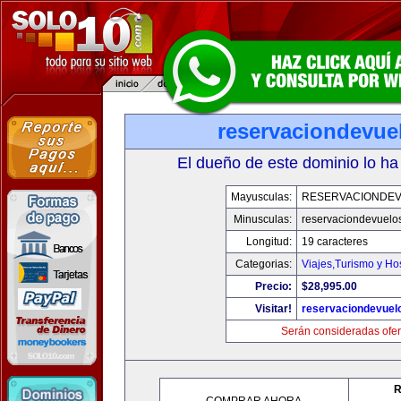
reservaciondevue
El dueño de este dominio lo ha
Mayusculas:
RESERVACIONDE
Minusculas:
reservaciondevuelo
Longitud:
19 caracteres
Categorias:
Viajes,Turismo y H
Precio:
$28,995.00
Visitar!
reservaciondevuel
Serán consideradas ofer
R