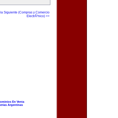
ia Siguiente (Compras y Comercio
ElectrÃ³nico) >>
ominios En Venta
strias Argentinas